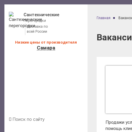
Сантехнические
Главная
Ваканс
Перегородки
Доставка по
всей России
Ваканси
Низкие цены от производителя
Самара
Калькулятор расчета стоимости
Каталог перегородок для санузлов
Цены на перегородки
Отзывы клиентов
Условия доставки
Акции
Блог
Контакты
Поиск по сайту
Продажи усл
помощь кли